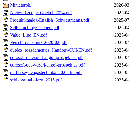
Miniaturok/
2026-03
Nietwerkzeuge_Goebel_2024.pdf
2025-04
Produktkatalog-English_Schwartmanns.pdf
2025-07
SelfClinchingFasteners.pdf
2025-04
Value_Line_EN.pdf
2025-04
Verschlusstechnik-2020-02.pdf
2025-04
duplex_rozsdamentes_Handout-CUI-EN.pdf
2025-04
eurosoft-cutexpert-angol-prospektus.pdf
2025-04
eurosoft-ecp-vezerl-angol-prospektus.pdf
2025-04
pr_bessey_vagastechnika_2025_hu.pdf
2025-05
schliessringbolzen_2015.pdf
2025-04