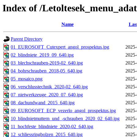
Index of /Letoltesek_menu_adat
Name
Las
Parent Directory
01_EUROSOFT_Cutexpert_angol_prospektus.jpg
2025-
02_blindniete_2019_09_640.jpg
2025-
03_blechschrauben-2019-02_640.jpg
2025-
04_bohrschrauben_2018-05_640.jpg
2025-
05_mosaico.png
2025-
06_verschlusstechnik_2020-02_640.jpg
2025-
07_nietwerkzeuge_2020_07_640.jpg
2025-
08_dachundwand_2015_640.jpg
2025-
09_EUROSOFT_ECP_vezerlo_angol_prospektus.jpg
2025-
10_blindnietmuttern_und_-schrauben_2020_02_640.jpg
2025-
11_hochfeste_blindniete_2020-02_640.jpg
2025-
12_schliessringbolzen_2015_640.jpg
2025-