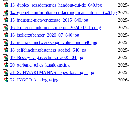
13_duplex_rozsdamentes_handout-cui-de_640.jpg
2025-
14_goebel_konformitaetserklaerung_reach_de_en_640.jpg
2025-
15_industrie-nietwerkzeuge_2015_640.jpg
2025-
16_Isoliertechnik_und_zubehor_2024_07_15.png
2025-
16_isolierzubehoer_2020_07_640.jpg
2025-
17_neutrale_nietwerkzeuge_value_line_640.jpg
2025-
18_selfclinchingfasteners_goebel_640.jpg
2025-
19_Bessey_vagastechnika_2025_04.jpg
2025-
20_gerband_teljes_katalogus.jpg
2025-
21_SCHWARTMANNS_teljes_katalogus.jpg
2025-
22_INGCO_katalogus.jpg
2026-